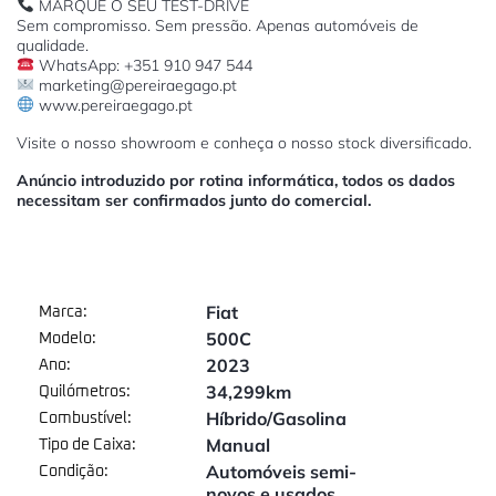
MARQUE O SEU TEST-DRIVE
Sem compromisso. Sem pressão. Apenas automóveis de
qualidade.
WhatsApp: +351 910 947 544
marketing@pereiraegago.pt
www.pereiraegago.pt
Visite o nosso showroom e conheça o nosso stock diversificado.
Anúncio introduzido por rotina informática, todos os dados
necessitam ser confirmados junto do comercial.
Fiat
Marca:
500C
Modelo:
2023
Ano:
34,299km
Quilómetros:
Híbrido/Gasolina
Combustível:
Manual
Tipo de Caixa:
Automóveis semi-
Condição:
novos e usados