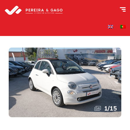
1
/
15