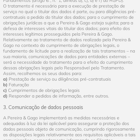
Fundamentos (artigo 6.º, n.º 1, alíneas b), c), d) e f) do RGPD):
O tratamento é necessário para a execução de prestação de
serviço no qual o titular dos dados é parte, ou para diligências pré-
contratuais a pedido do titular dos dados; para o cumprimento de
obrigações jurídicas a que a Pereira & Gago esteja sujeita; para a
defesa de interesses vitais do titular dos dados; para efeito dos
interesses legítimos prosseguidos pela Pereira & Gago.
Relativamente ao tratamento de dados realizado pela Pereira &
Gago no contexto do cumprimento de obrigações legais, o
fundamento de licitude para a realização de tais tratamentos – na
sua maioria, comunicações de dados para entidades externas –
será a necessidade do tratamento para o efeito do cumprimento
dessas obrigações legais pelo Responsável pelo Tratamento.
Assim, recolhemos os seus dados para:
a)
Prestação de serviço ou diligências pré-contratuais
b)
Faturação
c)
Cumprimentos de obrigações legais
d)
Responder a pedidos de informação, entre outros.
3. Comunicação de dados pessoais
A Pereira & Gago implementará as medidas necessárias e
adequadas à luz da lei aplicável para assegurar a proteção dos
dados pessoais objeto de comunicação, cumprindo rigorosamente
as disposições legais relativamente aos requisitos aplicáveis a tais