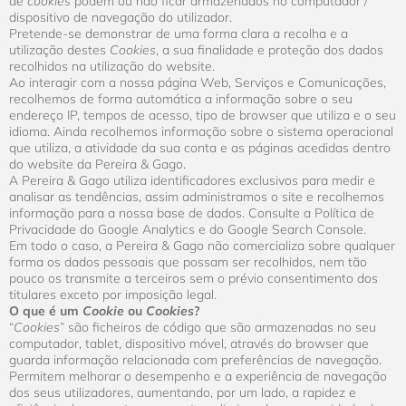
de
cookies
podem ou não ficar armazenados no computador /
dispositivo de navegação do utilizador.
Pretende-se demonstrar de uma forma clara a recolha e a
utilização destes
Cookies
, a sua finalidade e proteção dos dados
recolhidos na utilização do website.
Ao interagir com a nossa página Web, Serviços e Comunicações,
recolhemos de forma automática a informação sobre o seu
endereço IP, tempos de acesso, tipo de browser que utiliza e o seu
idioma. Ainda recolhemos informação sobre o sistema operacional
que utiliza, a atividade da sua conta e as páginas acedidas dentro
do website da Pereira & Gago.
A Pereira & Gago utiliza identificadores exclusivos para medir e
analisar as tendências, assim administramos o site e recolhemos
informação para a nossa base de dados. Consulte a Política de
Privacidade do Google Analytics e do Google Search Console.
Em todo o caso, a Pereira & Gago não comercializa sobre qualquer
forma os dados pessoais que possam ser recolhidos, nem tão
pouco os transmite a terceiros sem o prévio consentimento dos
titulares exceto por imposição legal.
O que é um
Cookie
ou
Cookies
?
“
Cookies
” são ficheiros de código que são armazenadas no seu
computador, tablet, dispositivo móvel, através do browser que
guarda informação relacionada com preferências de navegação.
Permitem melhorar o desempenho e a experiência de navegação
dos seus utilizadores, aumentando, por um lado, a rapidez e