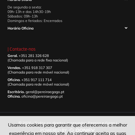
De segunda a sexta:
09h-13h e das 14h30-19h
Sábados: 09h-13h
Domingos e feriados: Encerrados
Horário Oficina
| Contacte-nos
Geral.
+351 281 326 628
(Chamada para a rede fixa nacional)
Vendas.
+351 918 317 307
(Chamada para rede móvel nacional)
Oficina.
+351 917 111 714
(Chamada para rede móvel nacional)
Escritório.
geral@pereiraegago.pt
Oficina.
oficina@pereiraegago.pt
© 2026 – Todos os direitos reservados Pereira e Gago |
Usamos cookies para garantir que oferecemos a melhor
experiência em nosso site. Ao continuar aceita as suas