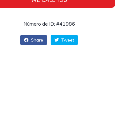
Número de ID: #41986
Share
Tweet