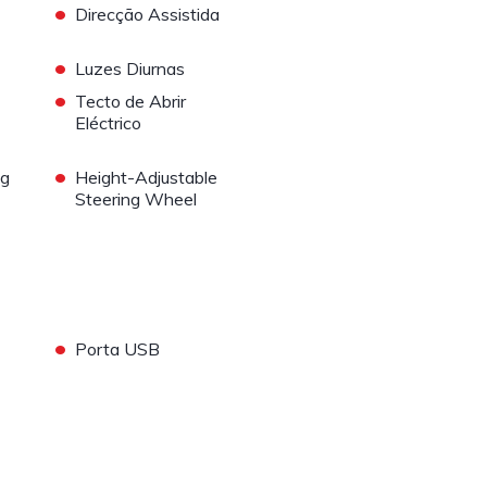
•
Direcção Assistida
•
Luzes Diurnas
•
Tecto de Abrir
Eléctrico
•
ng
Height-Adjustable
Steering Wheel
•
Porta USB