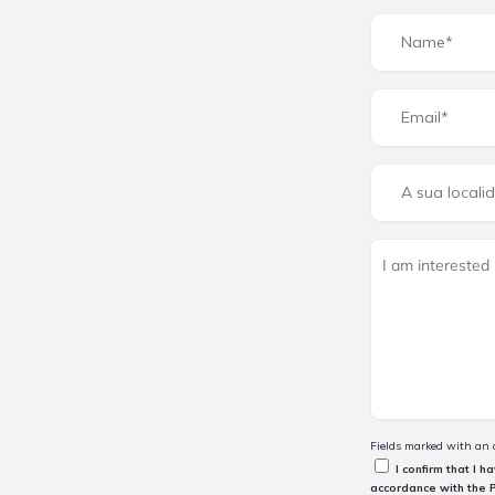
Fields marked with an as
I confirm that I 
accordance with the
P