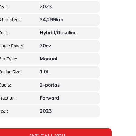
2023
Year:
34,299km
Kilometers:
Hybrid/Gasoline
Fuel:
70cv
Horse Power:
Manual
Box Type:
1.0L
Engine Size:
2-portas
Doors:
Forward
Traction:
2023
Year:
WE CALL YOU