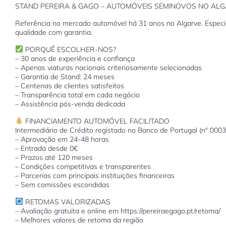
STAND PEREIRA & GAGO – AUTOMÓVEIS SEMINOVOS NO AL
Referência no mercado automóvel há 31 anos no Algarve. Especia
qualidade com garantia.
PORQUÊ ESCOLHER-NOS?
– 30 anos de experiência e confiança
– Apenas viaturas nacionais criteriosamente selecionadas
– Garantia de Stand: 24 meses
– Centenas de clientes satisfeitos
– Transparência total em cada negócio
– Assistência pós-venda dedicada
FINANCIAMENTO AUTOMÓVEL FACILITADO
Intermediário de Crédito registado no Banco de Portugal (nº 000
– Aprovação em 24-48 horas
– Entrada desde 0€
– Prazos até 120 meses
– Condições competitivas e transparentes
– Parcerias com principais instituições financeiras
– Sem comissões escondidas
RETOMAS VALORIZADAS
– Avaliação gratuita e online em https://pereiraegago.pt/retoma/
– Melhores valores de retoma da região