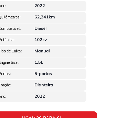
2022
Ano:
62,241km
Quilómetros:
Diesel
Combustível:
102cv
Potência:
Manual
Tipo de Caixa:
1.5L
Engine Size:
5-portas
Portas:
Dianteira
Tração:
2022
Ano:
LIGAMOS PARA SI