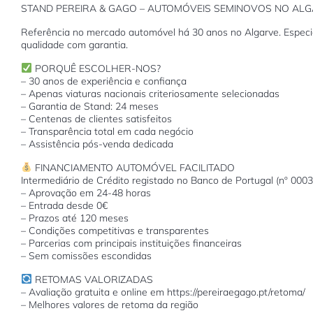
STAND PEREIRA & GAGO – AUTOMÓVEIS SEMINOVOS NO AL
Referência no mercado automóvel há 30 anos no Algarve. Especia
qualidade com garantia.
PORQUÊ ESCOLHER-NOS?
– 30 anos de experiência e confiança
– Apenas viaturas nacionais criteriosamente selecionadas
– Garantia de Stand: 24 meses
– Centenas de clientes satisfeitos
– Transparência total em cada negócio
– Assistência pós-venda dedicada
FINANCIAMENTO AUTOMÓVEL FACILITADO
Intermediário de Crédito registado no Banco de Portugal (nº 000
– Aprovação em 24-48 horas
– Entrada desde 0€
– Prazos até 120 meses
– Condições competitivas e transparentes
– Parcerias com principais instituições financeiras
– Sem comissões escondidas
RETOMAS VALORIZADAS
– Avaliação gratuita e online em https://pereiraegago.pt/retoma/
– Melhores valores de retoma da região