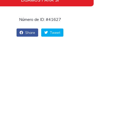
Número de ID: #41627
Share
Tweet