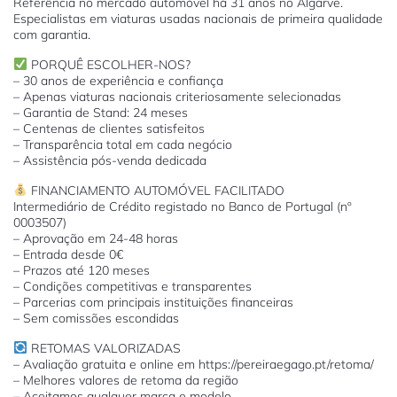
Referência no mercado automóvel há 31 anos no Algarve.
Especialistas em viaturas usadas nacionais de primeira qualidade
com garantia.
PORQUÊ ESCOLHER-NOS?
– 30 anos de experiência e confiança
– Apenas viaturas nacionais criteriosamente selecionadas
– Garantia de Stand: 24 meses
– Centenas de clientes satisfeitos
– Transparência total em cada negócio
– Assistência pós-venda dedicada
FINANCIAMENTO AUTOMÓVEL FACILITADO
Intermediário de Crédito registado no Banco de Portugal (nº
0003507)
– Aprovação em 24-48 horas
– Entrada desde 0€
– Prazos até 120 meses
– Condições competitivas e transparentes
– Parcerias com principais instituições financeiras
– Sem comissões escondidas
RETOMAS VALORIZADAS
– Avaliação gratuita e online em https://pereiraegago.pt/retoma/
– Melhores valores de retoma da região
– Aceitamos qualquer marca e modelo