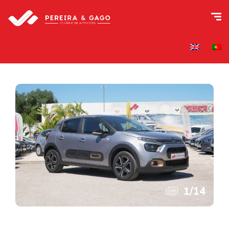
1
/
14