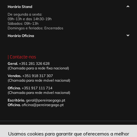
Horário Stand
De segunda a sexta:
09h-13h e das 14h30-19h
Sábados: 09h-13h
Domingos e feriados: Encerrados
Horário Oficina
| Contacte-nos
Geral.
+351 281 326 628
(Chamada para a rede fixa nacional)
Vendas.
+351 918 317 307
(Chamada para rede móvel nacional)
Oficina.
+351 917 111 714
(Chamada para rede móvel nacional)
Escritório.
geral@pereiraegago.pt
Oficina.
oficina@pereiraegago.pt
© 2026 – Todos os direitos reservados Pereira e Gago |
Usamos cookies para garantir que oferecemos a melhor