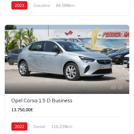
2023
Gasolina
84,588km
15
Opel Corsa 1.5 D Business
13.750,00€
2022
Diesel
116,238km