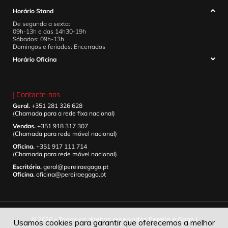
Horário Stand
De segunda a sexta:
09h-13h e das 14h30-19h
Sábados: 09h-13h
Domingos e feriados: Encerrados
Horário Oficina
| Contacte-nos
Geral.
+351 281 326 628
(Chamada para a rede fixa nacional)
Vendas.
+351 918 317 307
(Chamada para rede móvel nacional)
Oficina.
+351 917 111 714
(Chamada para rede móvel nacional)
Escritório.
geral@pereiraegago.pt
Oficina.
oficina@pereiraegago.pt
© 2026 – Todos os direitos reservados Pereira e Gago |
Usamos cookies para garantir que oferecemos a melhor