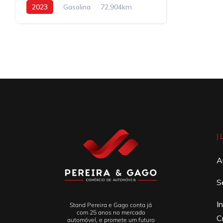
2023
Gasolina
72,904km
|
A
S
I
Stand Pereira e Gago conta já
com 25 anos no mercado
C
automóvel, e promete um futuro