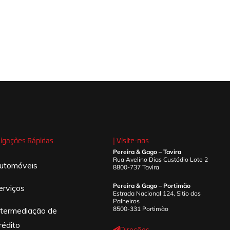
 Ligações Rápidas
| Visite-nos
Pereira & Gago – Tavira
Rua Avelino Dias Custódio Lote 2
utomóveis
8800-737 Tavira
Pereira & Gago – Portimão
erviços
Estrada Nacional 124, Sitio dos
Palheiros
8500-331 Portimão
ntermediação de
rédito
Direções