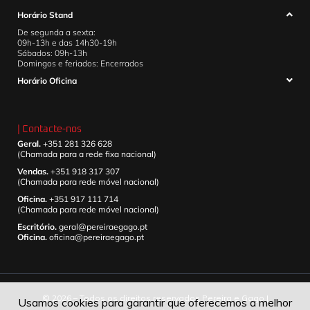
Horário Stand
De segunda a sexta:
09h-13h e das 14h30-19h
Sábados: 09h-13h
Domingos e feriados: Encerrados
Horário Oficina
| Contacte-nos
Geral.
+351 281 326 628
(Chamada para a rede fixa nacional)
Vendas.
+351 918 317 307
(Chamada para rede móvel nacional)
Oficina.
+351 917 111 714
(Chamada para rede móvel nacional)
Escritório.
geral@pereiraegago.pt
Oficina.
oficina@pereiraegago.pt
© 2026 – Todos os direitos reservados Pereira e Gago |
Usamos cookies para garantir que oferecemos a melhor