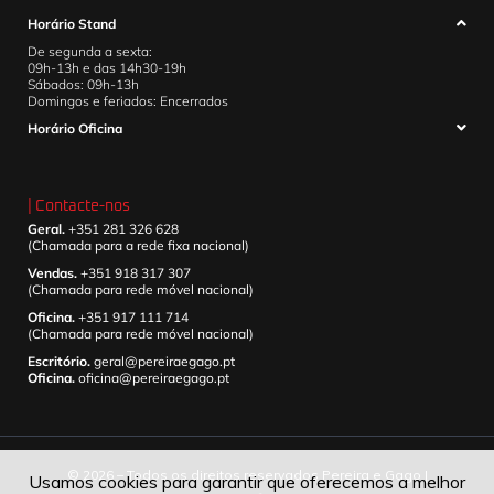
Horário Stand
De segunda a sexta:
09h-13h e das 14h30-19h
Sábados: 09h-13h
Domingos e feriados: Encerrados
Horário Oficina
| Contacte-nos
Geral.
+351 281 326 628
(Chamada para a rede fixa nacional)
Vendas.
+351 918 317 307
(Chamada para rede móvel nacional)
Oficina.
+351 917 111 714
(Chamada para rede móvel nacional)
Escritório.
geral@pereiraegago.pt
Oficina.
oficina@pereiraegago.pt
© 2026 – Todos os direitos reservados Pereira e Gago |
Usamos cookies para garantir que oferecemos a melhor