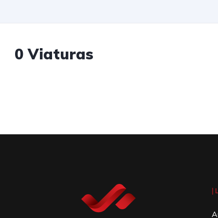
0 Viaturas
|
A