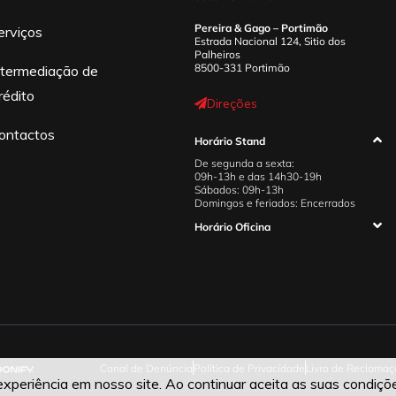
Pereira & Gago – Portimão
erviços
Estrada Nacional 124, Sitio dos
Palheiros
8500-331 Portimão
ntermediação de
rédito
Direções
ontactos
Horário Stand
De segunda a sexta:
09h-13h e das 14h30-19h
Sábados: 09h-13h
Domingos e feriados: Encerrados
Horário Oficina
Canal de Denúncia
Política de Privacidade
Livro de Reclamaç
periência em nosso site. Ao continuar aceita as suas condiçõ