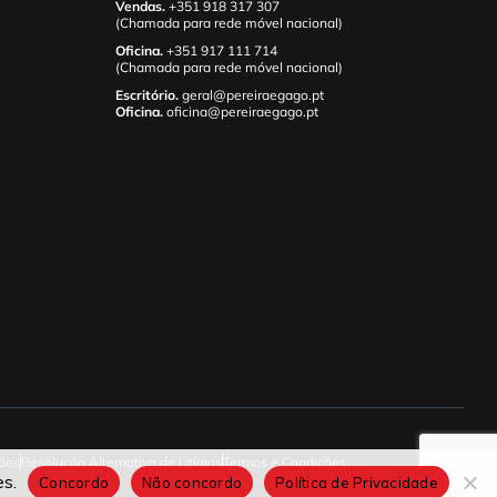
Vendas.
+351 918 317 307
(Chamada para rede móvel nacional)
Oficina.
+351 917 111 714
(Chamada para rede móvel nacional)
Escritório.
geral@pereiraegago.pt
Oficina.
oficina@pereiraegago.pt
ões
Resolução Alternativa de Litígios
Termos e Condições
es.
Concordo
Não concordo
Política de Privacidade