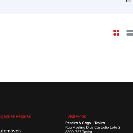
 Ligações Rápidas
| Visite-nos
Pereira & Gago – Tavira
Rua Avelino Dias Custódio Lote 2
utomóveis
8800-737 Tavira