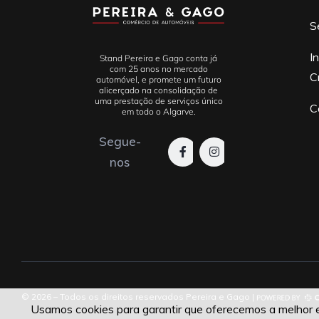
S
I
Stand Pereira e Gago conta já
com 25 anos no mercado
C
automóvel, e promete um futuro
alicerçado na consolidação de
uma prestação de serviços único
C
em todo o Algarve.
Segue-
nos
© 2026 – Todos os direitos reservados Pereira e Gago |
Usamos cookies para garantir que oferecemos a melhor ex