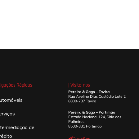
 Ligações Rápidas
| Visite-nos
Pereira & Gago – Tavira
Rua Avelino Dias Custódio Lote 2
utomóveis
8800-737 Tavira
Pereira & Gago – Portimão
erviços
Estrada Nacional 124, Sitio dos
Palheiros
8500-331 Portimão
ntermediação de
rédito
Direções