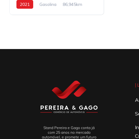
2021
Gasolina
86,945km
|
A
S
I
Stand Pereira e Gago conta já
com 25 anos no mercado
C
automóvel, e promete um futuro