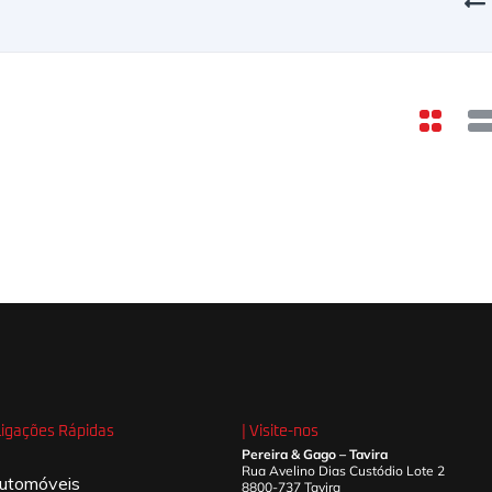
 Ligações Rápidas
| Visite-nos
Pereira & Gago – Tavira
Rua Avelino Dias Custódio Lote 2
utomóveis
8800-737 Tavira