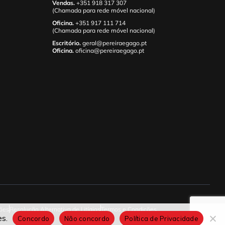
Vendas.
+351 918 317 307
(Chamada para rede móvel nacional)
Oficina.
+351 917 111 714
(Chamada para rede móvel nacional)
Escritório.
geral@pereiraegago.pt
Oficina.
oficina@pereiraegago.pt
ões
Resolução Alternativa de Litígios
Termos e Condições
es.
Concordo
Não concordo
Política de Privacidade