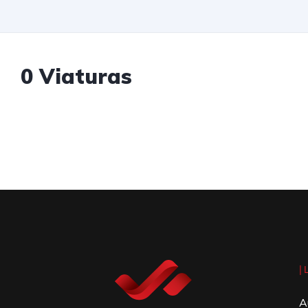
0 Viaturas
|
A