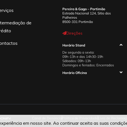
Pereira & Gago – Portimão
erviços
Estrada Nacional 124, Sitio dos
Palheiros
8500-331 Portimão
ntermediação de
rédito
Direções
ontactos
Horário Stand
De segunda a sexta:
09h-13h e das 14h30-19h
Sábados: 09h-13h
Domingos e feriados: Encerrados
Horário Oficina
Canal de Denúncia
Política de Privacidade
Livro de Reclamaç
periência em nosso site. Ao continuar aceita as suas condiçõ