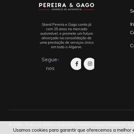
S
I
Stand Pereira e Gago conta já
com 25 anos no mercado
C
automóvel, e promete um futuro
alicerçado na consolidação de
uma prestação de serviços único
C
em todo o Algarve.
Segue-
nos
© 2026 – Todos os direitos reservados Pereira e Gago |
Usamos cookies para garantir que oferecemos a melhor ex