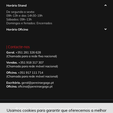
Horário Stand
De segunda a sexta:
09h-13h e das 14h30-19h
Sábados: 09h-13h
Domingos e feriados: Encerrados
Horário Oficina
| Contacte-nos
Geral.
+351 281 326 628
(Chamada para a rede fixa nacional)
Vendas.
+351 918 317 307
(Chamada para rede móvel nacional)
Oficina.
+351 917 111 714
(Chamada para rede móvel nacional)
Escritório.
geral@pereiraegago.pt
Oficina.
oficina@pereiraegago.pt
© 2026 – Todos os direitos reservados Pereira e Gago |
Usamos cookies para garantir que oferecemos a melhor