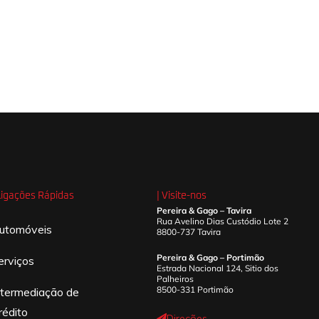
 Ligações Rápidas
| Visite-nos
Pereira & Gago – Tavira
Rua Avelino Dias Custódio Lote 2
utomóveis
8800-737 Tavira
Pereira & Gago – Portimão
erviços
Estrada Nacional 124, Sitio dos
Palheiros
8500-331 Portimão
ntermediação de
rédito
Direções