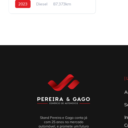
2023
Diesel
87,373km
|
A
S
I
Stand Pereira e Gago conta já
com 25 anos no mercado
C
automóvel, e promete um futuro