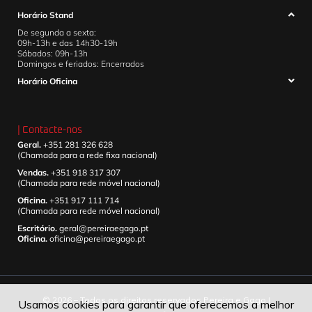
Horário Stand
De segunda a sexta:
09h-13h e das 14h30-19h
Sábados: 09h-13h
Domingos e feriados: Encerrados
Horário Oficina
| Contacte-nos
Geral.
+351 281 326 628
(Chamada para a rede fixa nacional)
Vendas.
+351 918 317 307
(Chamada para rede móvel nacional)
Oficina.
+351 917 111 714
(Chamada para rede móvel nacional)
Escritório.
geral@pereiraegago.pt
Oficina.
oficina@pereiraegago.pt
© 2026 – Todos os direitos reservados Pereira e Gago |
Usamos cookies para garantir que oferecemos a melhor