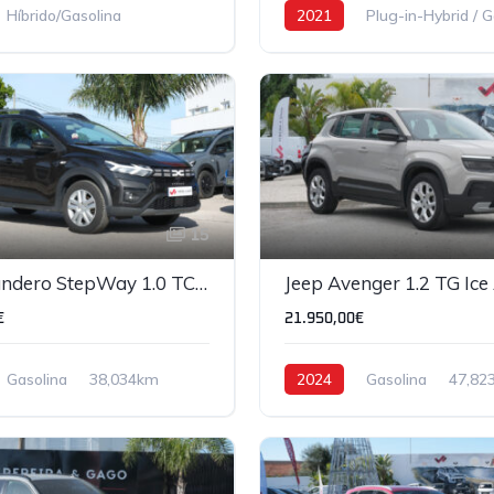
Híbrido/Gasolina
2021
Plug-in-Hybrid / G
107,481km
15
Dacia Sandero StepWay 1.0 TCe Expression
Jeep Avenger 1.2 TG Ice 
€
21.950,00€
Gasolina
38,034km
2024
Gasolina
47,82