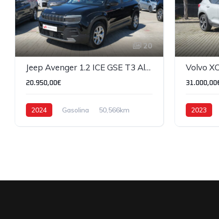
20
Jeep Avenger 1.2 ICE GSE T3 Altitude
20.950,00€
31.000,00
2024
Gasolina
50,566km
2023