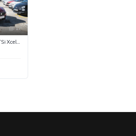
17
Seat Leon ST DSG 1.0 eTSi Xcellence