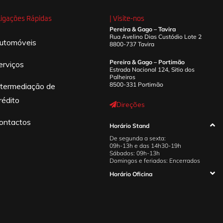
 Ligações Rápidas
| Visite-nos
Pereira & Gago – Tavira
Rua Avelino Dias Custódio Lote 2
utomóveis
8800-737 Tavira
Pereira & Gago – Portimão
erviços
Estrada Nacional 124, Sitio dos
Palheiros
8500-331 Portimão
ntermediação de
rédito
Direções
ontactos
Horário Stand
De segunda a sexta:
09h-13h e das 14h30-19h
Sábados: 09h-13h
Domingos e feriados: Encerrados
Horário Oficina