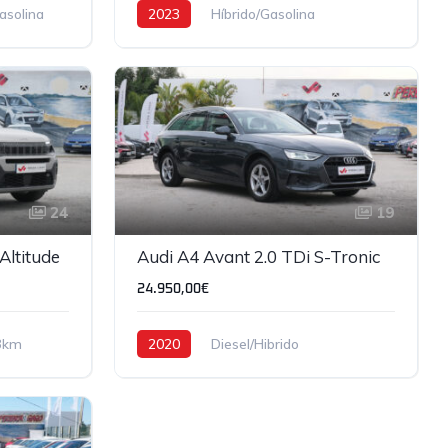
asolina
2023
Híbrido/Gasolina
66,461km
24
19
Altitude
Audi A4 Avant 2.0 TDi S-Tronic
24.950,00€
3km
2020
Diesel/Hibrido
129,314km