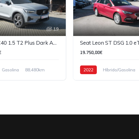
19
Volvo XC40 1.5 T2 Plus Dark Auto
€
19.750,00€
Gasolina
88,480km
2022
Híbrido/Gasolina
84,763km