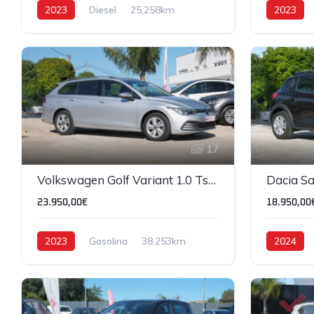
2023
Diesel
25,258km
2023
34,042km
17
Volkswagen Golf Variant 1.0 Tsi Life
23.950,00€
18.950,00
2023
Gasolina
38,253km
2024