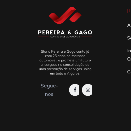
|
A
S
I
Stand Pereira e Gago conta já
com 25 anos no mercado
C
automóvel, e promete um futuro
alicerçado na consolidação de
uma prestação de serviços único
C
em todo o Algarve.
Segue-
nos