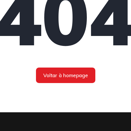
40
Voltar à homepage