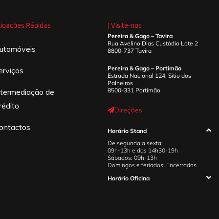
 Ligações Rápidas
| Visite-nos
Pereira & Gago – Tavira
Rua Avelino Dias Custódio Lote 2
utomóveis
8800-737 Tavira
Pereira & Gago – Portimão
erviços
Estrada Nacional 124, Sitio dos
Palheiros
8500-331 Portimão
ntermediação de
rédito
Direções
ontactos
Horário Stand
De segunda a sexta:
09h-13h e das 14h30-19h
Sábados: 09h-13h
Domingos e feriados: Encerrados
Horário Oficina