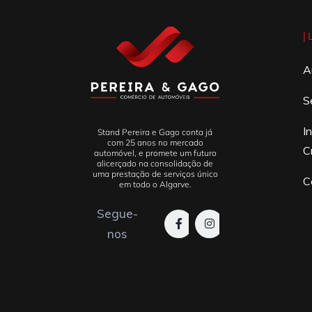
|
A
S
I
Stand Pereira e Gago conta já
com 25 anos no mercado
C
automóvel, e promete um futuro
alicerçado na consolidação de
uma prestação de serviços único
C
em todo o Algarve.
Segue-
nos