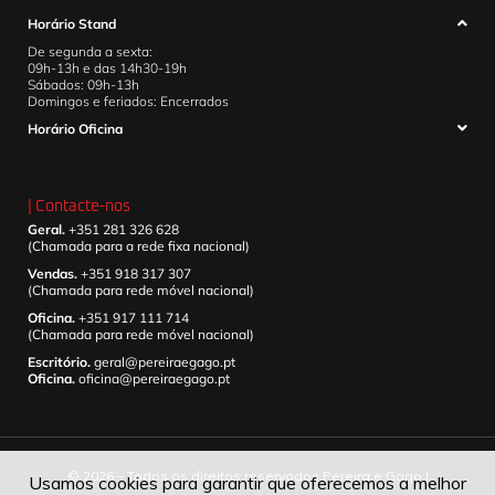
Horário Stand
De segunda a sexta:
09h-13h e das 14h30-19h
Sábados: 09h-13h
Domingos e feriados: Encerrados
Horário Oficina
| Contacte-nos
Geral.
+351 281 326 628
(Chamada para a rede fixa nacional)
Vendas.
+351 918 317 307
(Chamada para rede móvel nacional)
Oficina.
+351 917 111 714
(Chamada para rede móvel nacional)
Escritório.
geral@pereiraegago.pt
Oficina.
oficina@pereiraegago.pt
© 2026 – Todos os direitos reservados Pereira e Gago |
Usamos cookies para garantir que oferecemos a melhor