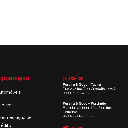
 Ligações Rápidas
| Visite-nos
Pereira & Gago – Tavira
Rua Avelino Dias Custódio Lote 2
utomóveis
8800-737 Tavira
Pereira & Gago – Portimão
erviços
Estrada Nacional 124, Sitio dos
Palheiros
8500-331 Portimão
ntermediação de
rédito
Direções