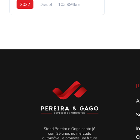
2022
Diesel
103,994km
|
A
S
I
Stand Pereira e Gago conta já
com 25 anos no mercado
C
automóvel, e promete um futuro