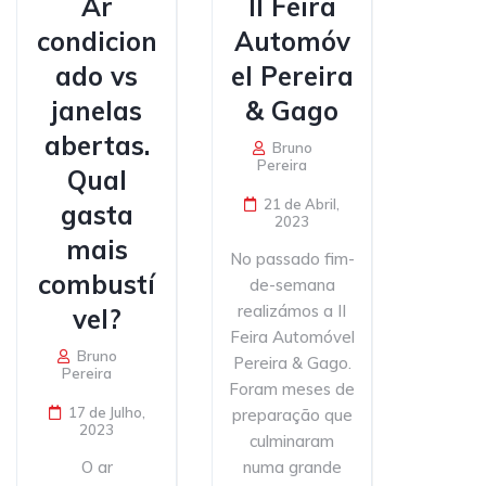
Ar
II Feira
condicion
Automóv
ado vs
el Pereira
janelas
& Gago
abertas.
Bruno
Pereira
Qual
21 de Abril,
gasta
2023
mais
No passado fim-
combustí
de-semana
realizámos a II
vel?
Feira Automóvel
Bruno
Pereira & Gago.
Pereira
Foram meses de
17 de Julho,
preparação que
2023
culminaram
O ar
numa grande