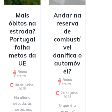
Mais
Andar na
óbitos na
reserva
estrada?
de
Portugal
combustí
falha
vel
metas da
danifica o
UE
automóv
el?
Bruno
Pereira
Bruno
Pereira
30 de Junho,
2025
24 de Julho,
2023
Na última
década, as
O que é a
mortes nas
reserva?