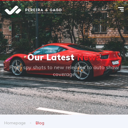
Our Latest
News
From spy shots to new releases to auto show
coverage
Homepage
Blog