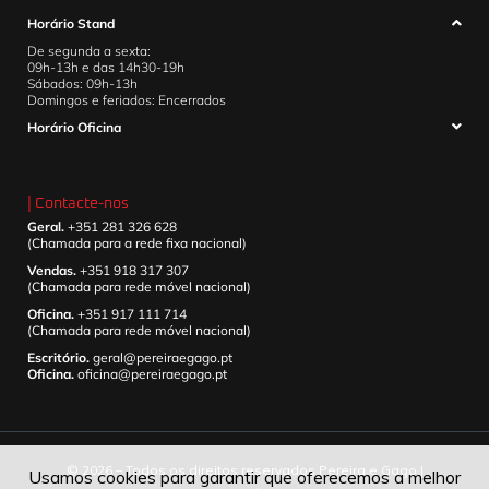
Horário Stand
De segunda a sexta:
09h-13h e das 14h30-19h
Sábados: 09h-13h
Domingos e feriados: Encerrados
Horário Oficina
| Contacte-nos
Geral.
+351 281 326 628
(Chamada para a rede fixa nacional)
Vendas.
+351 918 317 307
(Chamada para rede móvel nacional)
Oficina.
+351 917 111 714
(Chamada para rede móvel nacional)
Escritório.
geral@pereiraegago.pt
Oficina.
oficina@pereiraegago.pt
© 2026 – Todos os direitos reservados Pereira e Gago |
Usamos cookies para garantir que oferecemos a melhor